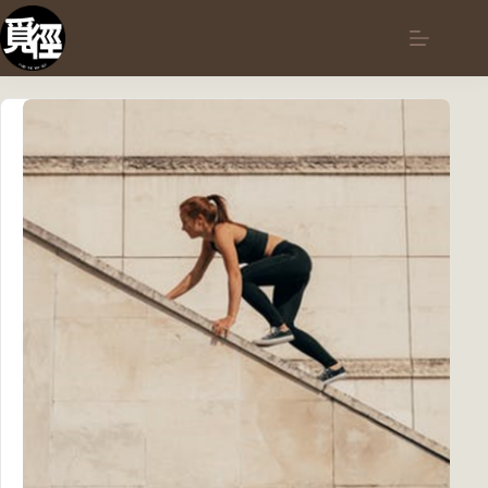
跳
至
主
要
內
容