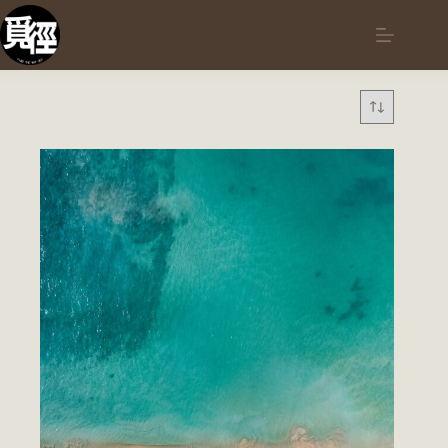
跳
至
主
要
內
容